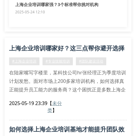
上海企业培训哪家强？3个标准帮你挑对机构
2025-05-24 12:10
上海企业培训哪家好？这三点帮你避开选择
误区
#上海企业培训
#专业技能培训
#团队建设活动
在陆家嘴写字楼里，某科技公司hr张经理正为季度培训
计划发愁。面对市场上200多家培训机构，如何选择真
正能提升员工能力的服务商？这个困扰正是多数上海企
业面临的现实难题。
2025-05-19 23:39
【
未分
一、专业培训机构的三大核心指标
类
】
优质的企业培训服务商必须具备定制化课程设计能力。
上海暖柒技术培训基地通过前期需求诊断，曾为某外企
如何选择上海企业培训基地才能提升团队效
量身打造”跨文化沟通+技术实操”复合型培训方案，使