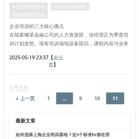
该企业项目交付效率提升40%。区别于标准化课程，这
率？
#专业技能培训指南
#企业培训基地选择
种
#团队建设活动方案
企业培训的三大核心痛点
在陆家嘴某金融公司的人力资源部，张经理正为季度培
训计划发愁。现有培训场地设备陈旧，课程内容与业务
脱节，参训员工普遍反映收获有限。这暴露出传统培训
2025-05-19 23:37
【
未分
基地存在的三个典型问题：培训方案缺乏针对性、场地
类
】
设施更新滞后、课程体系与企业需求错位。
优质培训基地的5个黄金标准
通过走访20余家上海培训服务机构，我们发现高效能的
文章分页
企业培训基地通常具备以下特征：
« 上一页
1
…
9
10
11
定制化课程设计：根据企业行
最新文章
如何选择上海企业培训基地？这3个标准hr都在用