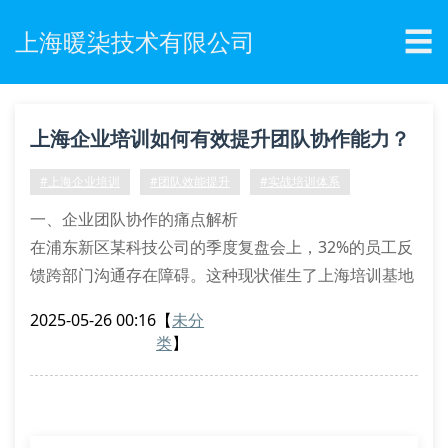
☰
上海暖柒技术有限公司
上海企业培训如何有效提升团队协作能力？
#上海企业培训
#团队效能提升
#实战培训体系
一、企业团队协作的痛点解析
在浦东新区某科技公司的季度复盘会上，32%的员工反
馈跨部门沟通存在障碍。这种现状催生了上海培训基地
中特有的情景模拟工作坊，通过角色互换演练、沙盘推
2025-05-26 00:16
【
未分
演等互动式学习模块，让参与者亲身体验协作断点。
类
】
二、定制化培训方案设计要素
诊断式需求分析：采用三维度评估模型扫描企业现状
阶梯式课程体系：从基础沟通技巧到战略协同思