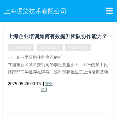
☰
上海暖柒技术有限公司
上海企业培训如何有效提升团队协作能力？
#上海企业培训
#团队效能提升
#实战培训体系
一、企业团队协作的痛点解析
在浦东新区某科技公司的季度复盘会上，32%的员工反
馈跨部门沟通存在障碍。这种现状催生了上海培训基地
中特有的情景模拟工作坊，通过角色互换演练、沙盘推
2025-05-26 00:16
【
未分
演等互动式学习模块，让参与者亲身体验协作断点。
类
】
二、定制化培训方案设计要素
诊断式需求分析：采用三维度评估模型扫描企业现状
阶梯式课程体系：从基础沟通技巧到战略协同思