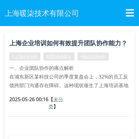
☰
上海暖柒技术有限公司
上海企业培训如何有效提升团队协作能力？
#上海企业培训
#团队效能提升
#实战培训体系
一、企业团队协作的痛点解析
在浦东新区某科技公司的季度复盘会上，32%的员工反
馈跨部门沟通存在障碍。这种现状催生了上海培训基地
中特有的情景模拟工作坊，通过角色互换演练、沙盘推
2025-05-26 00:16
【
未分
演等互动式学习模块，让参与者亲身体验协作断点。
类
】
二、定制化培训方案设计要素
诊断式需求分析：采用三维度评估模型扫描企业现状
阶梯式课程体系：从基础沟通技巧到战略协同思